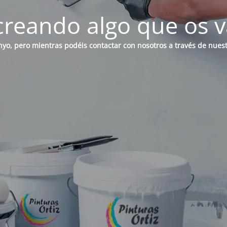
reando algo que os v
o, pero mientras podéis contactar con nosotros a través de nues