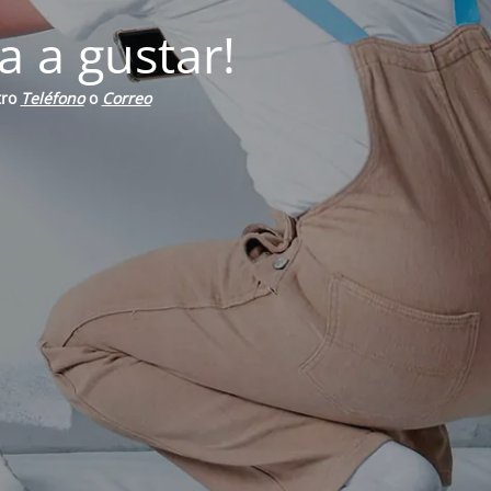
a a gustar!
tro
Teléfono
o
Correo