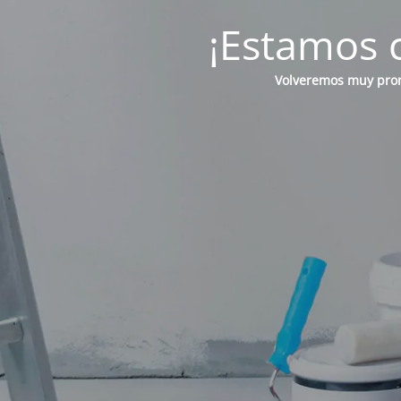
¡Estamos c
Volveremos muy prony